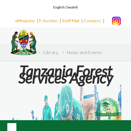
English |
Swahili
|
|
|
|
eMrejesho
E-Auction
Staff Mail
Contacts
Home
Library
News and Events
Tanzania Forest
Services Agency