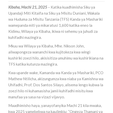
Kibaha, Machi 21, 2025
– Katika kuadhimisha Siku ya
Upandaji Miti Kitaifa na Siku ya Misitu Duniani, Wakala
wa Huduma za Misitu Tanzania (TFS) Kanda ya Mashariki
wamepanda miti ya mikaratusi 1,600 katika eneo la
Kidimu, Wilaya ya Kibaha, ikiwa ni sehemu ya juhudi za
kuhifadhi mazingira.
Mkuu wa Wilaya ya Kibaha, Mhe. Nikson John,
aliwapongeza wananchi kwa kujitokeza kwa wingi
kushiriki zoezi hilo, akisisitiza umuhimu wa kushirikiana na
TFS katika kutunza mazingira.
Kwa upande wake, Kamanda wa Kanda ya Mashariki, PCO
Mathew Ntilicha, akizungumza kwa niaba ya Kamishna wa
Uhifadhi, Prof. Dos Santos Silayo, alisema lengo kubwa la
zoezi hilo ni kuhamasisha jamii kuhifadhi misitu kwa
manufaa ya sasa na vizazi vijavyo.
Maadhimisho haya, yanayofanyika Machi 21 kila mwaka,
kwa 2025 yamebebwa na kaulimbiu: “Ongeza Thamani ya