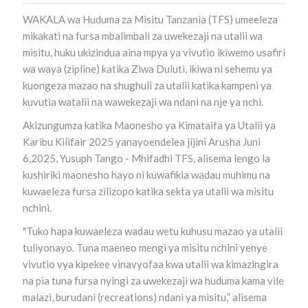
WAKALA wa Huduma za Misitu Tanzania (TFS) umeeleza
mikakati na fursa mbalimbali za uwekezaji na utalii wa
misitu, huku ukizindua aina mpya ya vivutio ikiwemo usafiri
wa waya (zipline) katika Ziwa Duluti, ikiwa ni sehemu ya
kuongeza mazao na shughuli za utalii katika kampeni ya
kuvutia watalii na wawekezaji wa ndani na nje ya nchi.
Akizungumza katika Maonesho ya Kimataifa ya Utalii ya
Karibu Kilifair 2025 yanayoendelea jijini Arusha Juni
6,2025, Yusuph Tango - Mhifadhi TFS, alisema lengo la
kushiriki maonesho hayo ni kuwafikia wadau muhimu na
kuwaeleza fursa zilizopo katika sekta ya utalii wa misitu
nchini.
"Tuko hapa kuwaeleza wadau wetu kuhusu mazao ya utalii
tuliyonayo. Tuna maeneo mengi ya misitu nchini yenye
vivutio vya kipekee vinavyofaa kwa utalii wa kimazingira
na pia tuna fursa nyingi za uwekezaji wa huduma kama vile
malazi, burudani (recreations) ndani ya misitu,” alisema