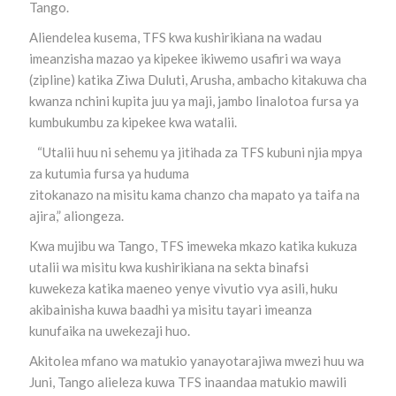
Tango.
Aliendelea kusema, TFS kwa kushirikiana na wadau
imeanzisha mazao ya kipekee ikiwemo usafiri wa waya
(zipline) katika Ziwa Duluti, Arusha, ambacho kitakuwa cha
kwanza nchini kupita juu ya maji, jambo linalotoa fursa ya
kumbukumbu za kipekee kwa watalii.
“Utalii huu ni sehemu ya jitihada za TFS kubuni njia mpya
za kutumia fursa ya huduma
zitokanazo na misitu kama chanzo cha mapato ya taifa na
ajira,” aliongeza.
Kwa mujibu wa Tango, TFS imeweka mkazo katika kukuza
utalii wa misitu kwa kushirikiana na sekta binafsi
kuwekeza katika maeneo yenye vivutio vya asili, huku
akibainisha kuwa baadhi ya misitu tayari imeanza
kunufaika na uwekezaji huo.
Akitolea mfano wa matukio yanayotarajiwa mwezi huu wa
Juni, Tango alieleza kuwa TFS inaandaa matukio mawili