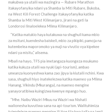
makubwa ya utalii wa mazingira — Rubare Marathon
itakayofanyika ndani ya Shamba la Miti Rubare, Bukoba,
na West Kili Forest Challenge itakayofanyika katika
Shamba la Miti West Kilimanjaro, jirani na geti la
Londorosi linaloelekea Mlima Kilimanjaro.
“Katika matukio haya kutakuwa na shughuli kama mbio
za msituni, kuendesha baiskeli, mbio za pikipiki, pamoja na
kutembelea maporomoko ya maji na vivutio vya kipekee
ndani ya misitu,” alisema.
Mbali na hayo, TFS pia imetangaza kuongeza msukumo
katika kukuza utalii wa nyuki (api-tourism), ambao
umeanza kuonyeshwa kama zao jipya la kiutalii nchini. Kwa
sasa, shughuli hiyo inatekelezwa katika maeneo ya Mlima
Hanang, Vikindu (Mkuranga), na maeneo mengine
yanayoratibiwa kuingizwa kwenye mpango huo.
“Mhe. Naibu Waziri Mkuu na Waziri wa Nishati
walionesha kuvutiwa sana na api-tourism. Walituhimiza
tuiendeleze maeneo mengine ili itoe tija kwa taifa na jamii