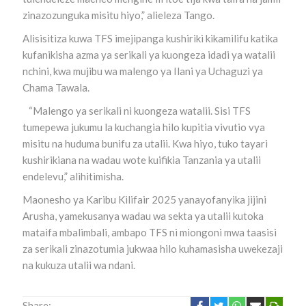
zinazozunguka misitu hiyo,” alieleza Tango.
Alisisitiza kuwa TFS imejipanga kushiriki kikamilifu katika
kufanikisha azma ya serikali ya kuongeza idadi ya watalii
nchini, kwa mujibu wa malengo ya Ilani ya Uchaguzi ya
Chama Tawala.
“Malengo ya serikali ni kuongeza watalii. Sisi TFS
tumepewa jukumu la kuchangia hilo kupitia vivutio vya
misitu na huduma bunifu za utalii. Kwa hiyo, tuko tayari
kushirikiana na wadau wote kuifikia Tanzania ya utalii
endelevu,” alihitimisha.
Maonesho ya Karibu Kilifair 2025 yanayofanyika jijini
Arusha, yamekusanya wadau wa sekta ya utalii kutoka
mataifa mbalimbali, ambapo TFS ni miongoni mwa taasisi
za serikali zinazotumia jukwaa hilo kuhamasisha uwekezaji
na kukuza utalii wa ndani.
Share: