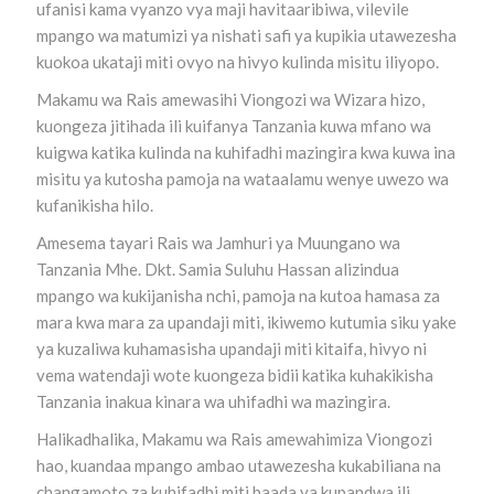
ufanisi kama vyanzo vya maji havitaaribiwa, vilevile
mpango wa matumizi ya nishati safi ya kupikia utawezesha
kuokoa ukataji miti ovyo na hivyo kulinda misitu iliyopo.
Makamu wa Rais amewasihi Viongozi wa Wizara hizo,
kuongeza jitihada ili kuifanya Tanzania kuwa mfano wa
kuigwa katika kulinda na kuhifadhi mazingira kwa kuwa ina
misitu ya kutosha pamoja na wataalamu wenye uwezo wa
kufanikisha hilo.
Amesema tayari Rais wa Jamhuri ya Muungano wa
Tanzania Mhe. Dkt. Samia Suluhu Hassan alizindua
mpango wa kukijanisha nchi, pamoja na kutoa hamasa za
mara kwa mara za upandaji miti, ikiwemo kutumia siku yake
ya kuzaliwa kuhamasisha upandaji miti kitaifa, hivyo ni
vema watendaji wote kuongeza bidii katika kuhakikisha
Tanzania inakua kinara wa uhifadhi wa mazingira.
Halikadhalika, Makamu wa Rais amewahimiza Viongozi
hao, kuandaa mpango ambao utawezesha kukabiliana na
changamoto za kuhifadhi miti baada ya kupandwa ili