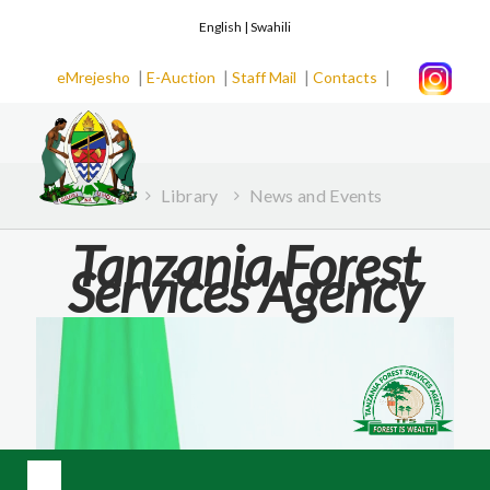
English |
Swahili
|
|
|
|
eMrejesho
E-Auction
Staff Mail
Contacts
Home
Library
News and Events
Tanzania Forest
Services Agency