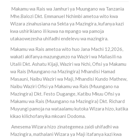
Makamu wa Rais wa Jamhuri ya Muungano wa Tanzania
Mhe.Balozi Dkt. Emmanuel Nchimbi ametoa wito kwa
Wizara zinahusiana na Sekta ya Mazingira, kufanya kazi
kwa ushirikiano ili kuwa na mpango wa pamoja
utakaowezesha uhifadhi endelevu wa mazingira.
Makamu wa Rais ametoa wito huo Jana Machi 12,2026,
wakati akifanya mazungumzo na Waziri wa Maliasili na
Utalii Dkt. Ashatu Kijaji, Waziri wa Nchi, Ofisi ya Makamu
wa Rais (Muungano na Mazingira) Mhandisi Hamad
Masauni, Naibu Waziri wa Maji, Mhandisi Kundo Mathew,
Naibu Waziri Ofisi ya Makamu wa Rais (Muungano na
Mazingira) Dkt. Festo Dugange, Katibu Mkuu Ofisi ya
Makamu wa Rais (Muungano na Mazingira) Dkt. Richard
Muyungi pamoja na wataalamu kutoka Wizara hizo, katika
kikao kilichofanyika mkoani Dodoma.
Amesema Wizara hizo zinategemea zaidi uhifadhi wa
Mazingira, mathalani Wizara ya Maji itafanya kazi kwa